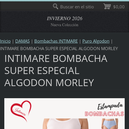
Buscar en el sitio
$0,00
INVIERNO 2026
Nueva Colección
Inicio
|
DAMAS
|
Bombachas INTIMARE
|
Puro Algodon
|
INTIMARE BOMBACHA SUPER ESPECIAL ALGODON MORLEY
INTIMARE BOMBACHA
SUPER ESPECIAL
ALGODON MORLEY