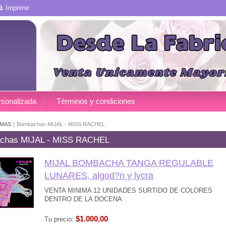
Imprimir
rsonalizada
Términos y condiciones
MAS
|
Bombachas MIJAL - MISS RACHEL
chas MIJAL - MISS RACHEL
MIJAL BOMBACHA TANGA REGULABLE
LUNARES, algod?n y lycra
VENTA MINIMA 12 UNIDADES SURTIDO DE COLORES
DENTRO DE LA DOCENA
$1.000,00
Tu precio: