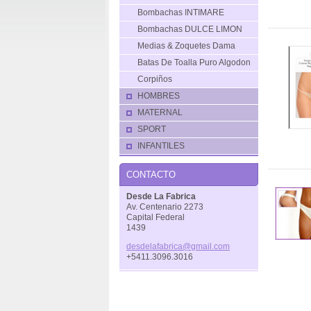
Bombachas INTIMARE
Bombachas DULCE LIMON
Medias & Zoquetes Dama
Batas De Toalla Puro Algodon
Corpiños
HOMBRES
MATERNAL
SPORT
INFANTILES
CONTACTO
Desde La Fabrica
Av. Centenario 2273
Capital Federal
1439
desdelaf
abrica@g
mail.com
+5411.3096.3016