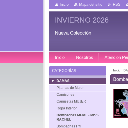
Inicio
Mapa del sitio
RSS
INVIERNO 2026
Nueva Colección
Inicio
Nosotros
Atención Pe
Inicio
|
DA
CATEGORÍAS
Bomba
DAMAS
Pijamas de Mujer
Camisones
Camisetas MUJER
Ropa Interior
Bombachas MIJAL - MISS
RACHEL
Bombachas FYF