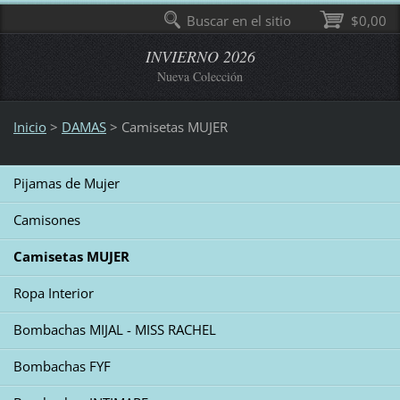
Buscar en el sitio
$0,00
INVIERNO 2026
Nueva Colección
Inicio
>
DAMAS
>
Camisetas MUJER
Pijamas de Mujer
Camisones
Camisetas MUJER
Ropa Interior
Bombachas MIJAL - MISS RACHEL
Bombachas FYF