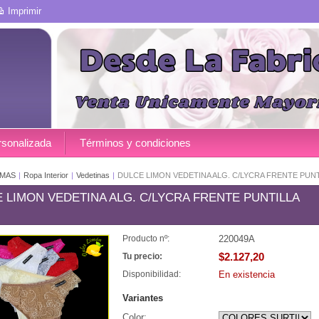
Imprimir
rsonalizada
Términos y condiciones
MAS
|
Ropa Interior
|
Vedetinas
|
DULCE LIMON VEDETINA ALG. C/LYCRA FRENTE PUNTI
 LIMON VEDETINA ALG. C/LYCRA FRENTE PUNTILLA
220049A
Producto nº:
$2.127,20
Tu precio:
En existencia
Disponibilidad:
Variantes
Color: