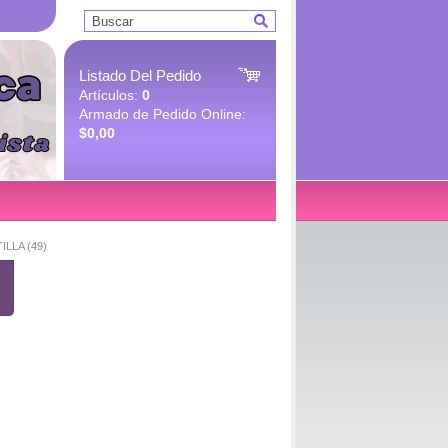
Listado Del Pedido
Artículos:
0
Armado de Pedido Online:
$0,00
LLA (49)