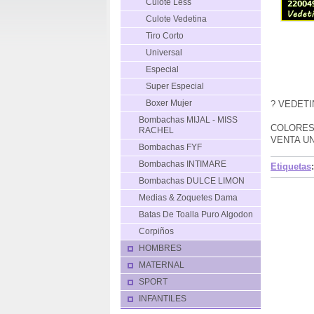
Culote Less
Culote Vedetina
Tiro Corto
Universal
Especial
Super Especial
? VEDETI
Boxer Mujer
Bombachas MIJAL - MISS
COLORES
RACHEL
VENTA U
Bombachas FYF
Bombachas INTIMARE
Etiquetas
:
Bombachas DULCE LIMON
Medias & Zoquetes Dama
Batas De Toalla Puro Algodon
Corpiños
HOMBRES
MATERNAL
SPORT
INFANTILES