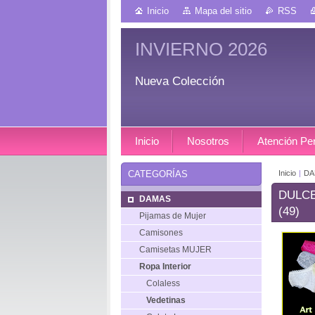
Inicio
Mapa del sitio
RSS
INVIERNO 2026
Nueva Colección
Inicio
Nosotros
Atención Pe
Inicio
|
DA
CATEGORÍAS
DULCE
DAMAS
(49)
Pijamas de Mujer
Camisones
Camisetas MUJER
Ropa Interior
Colaless
Vedetinas