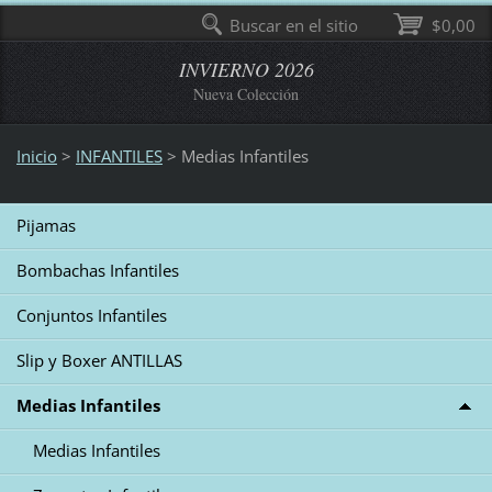
Buscar en el sitio
$0,00
INVIERNO 2026
Nueva Colección
Inicio
>
INFANTILES
>
Medias Infantiles
Pijamas
Bombachas Infantiles
Conjuntos Infantiles
Slip y Boxer ANTILLAS
Medias Infantiles
Medias Infantiles