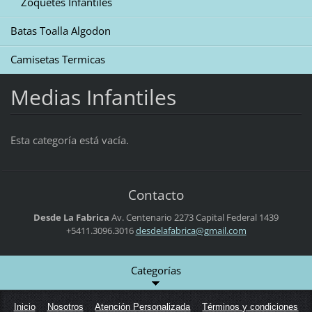
Zoquetes Infantiles
Batas Toalla Algodon
Camisetas Termicas
Medias Infantiles
Esta categoría está vacía.
Contacto
Desde La Fabrica
Av. Centenario 2273
Capital Federal
1439
+5411.3096.3016
desdelaf
abrica@g
mail.com
Categorías
Inicio
Nosotros
Atención Personalizada
Términos y condiciones