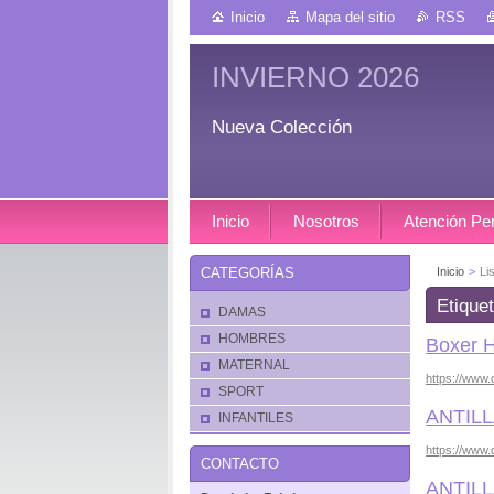
Inicio
Mapa del sitio
RSS
INVIERNO 2026
Nueva Colección
Inicio
Nosotros
Atención Pe
Inicio
>
Li
CATEGORÍAS
Etique
DAMAS
HOMBRES
Boxer 
MATERNAL
https://www.
SPORT
ANTILL
INFANTILES
https://www.d
CONTACTO
ANTILL