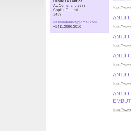
Desde La Fabrica
Av. Centenario 2273
https://www.d
Capital Federal
1439
ANTIL
desdelaf
abrica@g
mail.com
https://www.d
+5411.3096.3016
ANTILL
https://www.
ANTILL
https://www.d
ANTIL
https://www.
ANTIL
EMBUT
https://www.