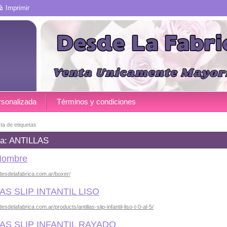
Imprimir
rsonalizada
Términos y condiciones
sta de etiquetas
ta: ANTILLAS
Hombre
desdelafabrica.com.ar/boxer/
AS SLIP INTANTIL LISO
esdelafabrica.com.ar/products/antillas-slip-infantil-liso-t-0-al-5/
AS SLIP INFANTIL RAYADO